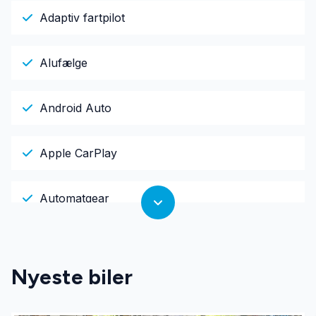
Adaptiv fartpilot
Alufælge
Android Auto
Apple CarPlay
Automatgear
Bakkamera
Nyeste biler
Centrallås