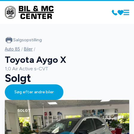
Salgsopstilling
Auto 85
/
Biler
/
Toyota Aygo X
1,0 Air Active s-CVT
Solgt
Søg efter andre biler
SOLGT