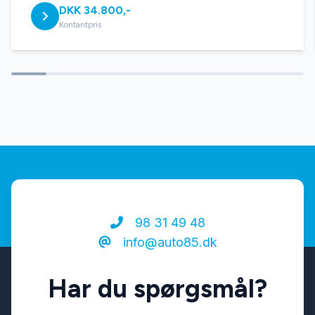
DKK 34.800,-
Læderrat
Kontantpris
Musikstreaming via bluetooth
Sædevarme
98 31 49 48
info@auto85.dk
Har du spørgsmål?