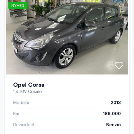
NYHED
El-ruder
Fuld LED forlygter
Fuldautomatisk klimaanlæg
Højdejusterbare forsæder
Opel Corsa
Isofix
1,4 16V Cosmo
Modelår
2013
Kørecomputer
Km
189.000
LED kørelys
Drivmiddel
Benzin