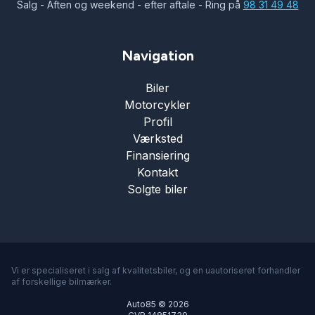
Salg - Aften og weekend - efter aftale - Ring på
98 31 49 48
Navigation
Biler
Motorcykler
Profil
Værksted
Finansiering
Kontakt
Solgte biler
Vi er specialiseret i salg af kvalitetsbiler, og en uautoriseret forhandler
af forskellige bilmærker.
Auto85 © 2026