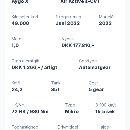
Aygo X
Air Active s-CVT
Kilometer kørt
1. registrering
Modelår
49.000
Juni 2022
2022
Motor
Nypris
1,0
DKK 177.810,-
Grøn ejerafgift
Geartype
DKK 1.260,-
/ årligt
Automatgear
Km/l
Tank
Gear
24,2
35 l
5 gear
HK/Nm
Type
0-100 km/t
72 HK
/ 930 Nm
Mikro
15,5 sek
Tophastighed
Drivmiddel
Højde