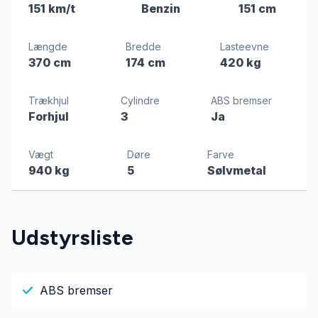
151 km/t
Benzin
151 cm
Længde
Bredde
Lasteevne
370 cm
174 cm
420 kg
Trækhjul
Cylindre
ABS bremser
Forhjul
3
Ja
Vægt
Døre
Farve
940 kg
5
Sølvmetal
Udstyrsliste
ABS bremser