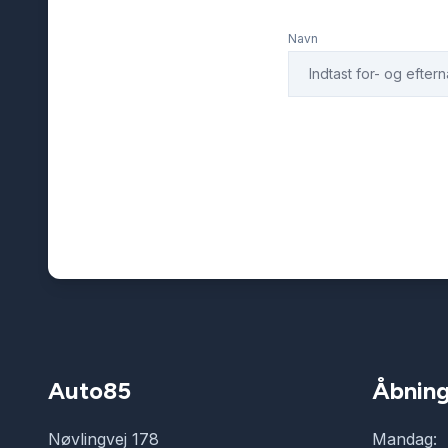
Navn
Auto85
Åbning
Nøvlingvej 178
Mandag: