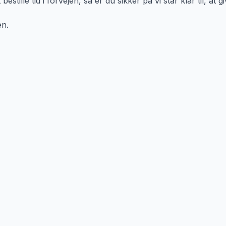
estille tid i forvejen, så er du sikker på vi står klar til, at g
en.