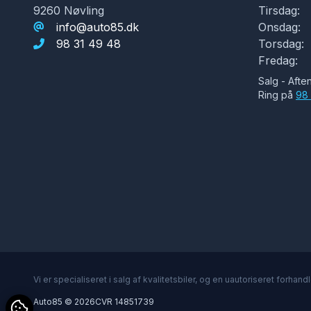
9260 Nøvling
Tirsdag:
info@auto85.dk
Onsdag:
98 31 49 48
Torsdag:
Fredag:
Salg - Afte
Ring på
98 
Vi er specialiseret i salg af kvalitetsbiler, og en uautoriseret forhand
Auto85 © 2026
CVR 14851739