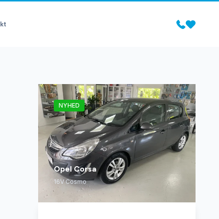
kt
NYHED
Opel Corsa
16V Cosmo