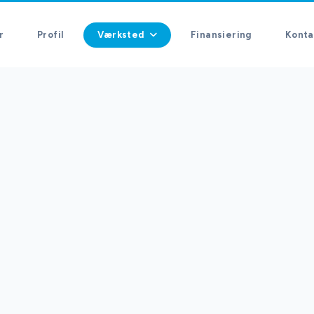
r
Profil
Værksted
Finansiering
Konta