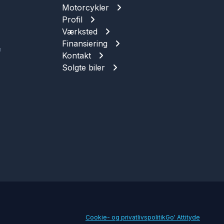
Motorcykler
Profil
Værksted
Finansiering
n
Kontakt
Solgte biler
Cookie- og privatlivspolitik
Go' Attityde