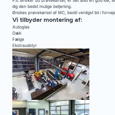
P.s. ønsker du prøvekørsel, er det altid en god ide, at b
dig den bedst mulige betjening.
Ønskes prøvekørsel af MC, bestil venligst tid i forvej
Vi tilbyder montering af:
Autoglas
Dæk
Fælge
Ekstraudstyr