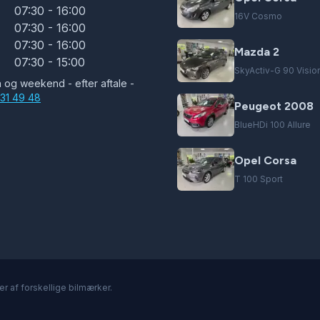
07:30 - 16:00
16V Cosmo
07:30 - 16:00
07:30 - 16:00
Mazda 2
07:30 - 15:00
SkyActiv-G 90 Visio
n og weekend - efter aftale -
31 49 48
Peugeot 2008
BlueHDi 100 Allure
Opel Corsa
T 100 Sport
ler af forskellige bilmærker.