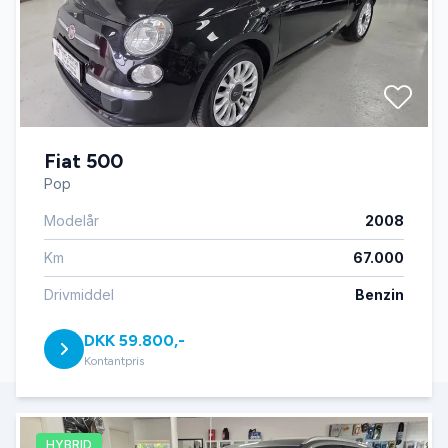
Fiat 500
Pop
Modelår
2008
Km
67.000
Drivmiddel
Benzin
DKK 59.800,-
Kontantpris
HYBRID