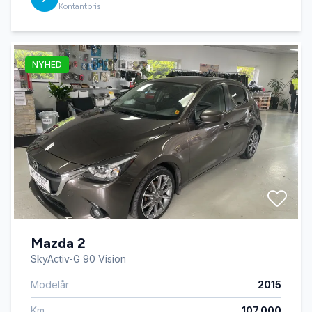
Kontantpris
NYHED
Mazda 2
SkyActiv-G 90 Vision
Modelår
2015
Km
107.000