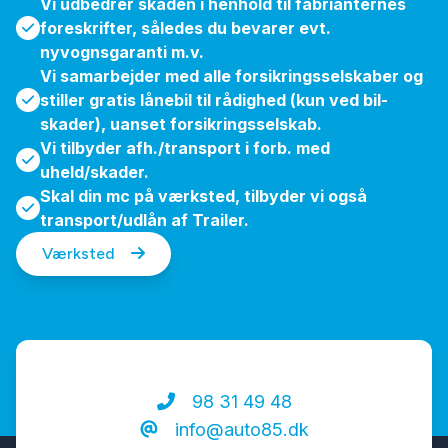
Vi udbedrer skaden i henhold til fabrianternes
foreskrifter, således du bevarer evt.
nyvognsgaranti m.v.
Vi samarbejder med alle forsikringsselskaber og
stiller gratis lånebil til rådighed (kun ved bil-
skader), uanset forsikringsselskab.
Vi tilbyder afh./transport i forb. med
uheld/skader.
Skal din mc på værksted, tilbyder vi også
transport/udlån af Trailer.
Værksted
98 31 49 48
info@auto85.dk