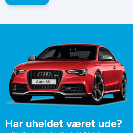
Har uheldet været ude?