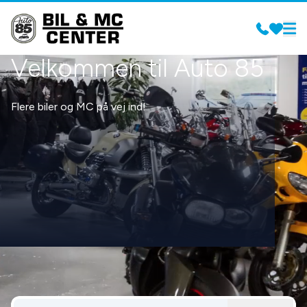
Velkommen til Auto 85
Flere biler og MC på vej ind!