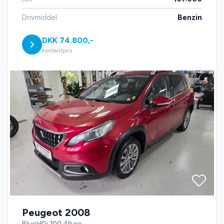
Drivmiddel
Benzin
DKK 74.800,-
Kontantpris
Peugeot 2008
BlueHDi 100 Allure