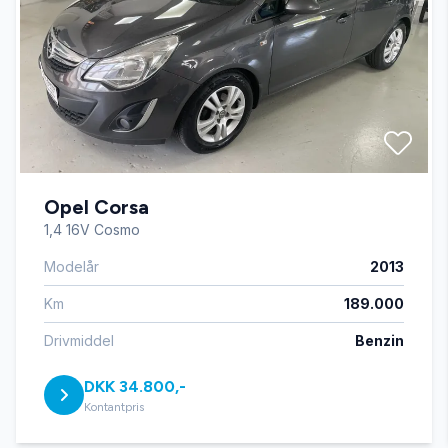
Automatisk lys
Automatisk nødbremse
Bakkamera
Opel Corsa
Bluetooth
1,4 16V Cosmo
Modelår
2013
El-klapbare sidespejle med varme
Km
189.000
El-ruder x4
Drivmiddel
Benzin
DKK 34.800,-
Elektrisk parkeringsbremse
Kontantpris