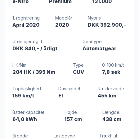
e-Niro
Premium
131.000
1. registrering
Modelår
Nypris
April 2020
2020
DKK 392.900,-
Grøn ejerafgift
Geartype
DKK 840,-
/ årligt
Automatgear
HK/Nm
Type
0-100 km/t
204 HK
/ 395 Nm
CUV
7,8 sek
Tophastighed
Drivmiddel
Rækkevidde
159 km/t
El
455 km
Batterikapacitet
Højde
Længde
64,0 kWh
157 cm
438 cm
Bredde
Lasteevne
Trækhjul