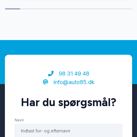
Fjernbetjent centrallås
Fuldautomatisk klimaanlæg
Isofix
Kørecomputer
98 31 49 48
info@auto85.dk
Læderrat
Har du spørgsmål?
Navigation
Navn
Nøglefri betjening