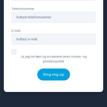
Parkeringssensor bagved
Telefonnummer
Service OK
E-mail
Skiltegenkendelse
Splitbagsæder
Ja, jeg har læst og accepterer jeres cookie- og
privatlivspolitik
Sædevarme
Ring mig op
Tonede ruder
Træthedsregistrering