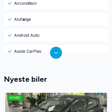
Aircondition
Alufælge
Android Auto
Apple CarPlay
Armlæn
Nyeste biler
Auto nedblændelig bakspejl
NYHED
Automatgear