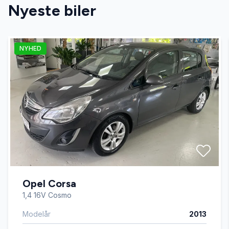
Nyeste biler
Auto nedblændelig bakspejl
NYHED
Auto. start/stop
Automatgear
Automatisk fjernlys
Automatisk lys
Opel Corsa
Automatisk nødbremse
1,4 16V Cosmo
Modelår
2013
Bakkamera