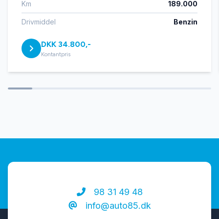
Km
189.000
Bluetooth
Drivmiddel
Benzin
DKK 34.800,-
Buet lys
Kontantpris
DAB radio
El-klapbare sidespejle
El-ruder x4
Elektrisk parkeringsbremse
98 31 49 48
info@auto85.dk
Fjernbetjent centrallås