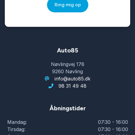
Ring mig op
SD kortlæser
Service OK
Splitbagsæder
Auto85
Nøvlingvej 178
Sædevarme
9260 Nøvling
info@auto85.dk
98 31 49 48
Tonede ruder
Tre sæder i bagved
Åbningstider
Mandag:
07:30 - 16:00
Træthedsregistrering
Tirsdag:
07:30 - 16:00