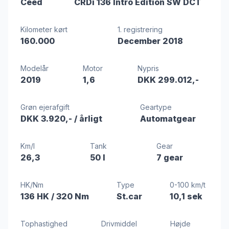
Ceed
CRDi 136 Intro Edition SW DCT
Kilometer kørt
1. registrering
160.000
December 2018
Modelår
Motor
Nypris
2019
1,6
DKK 299.012,-
Grøn ejerafgift
Geartype
DKK 3.920,-
/ årligt
Automatgear
Km/l
Tank
Gear
26,3
50 l
7 gear
HK/Nm
Type
0-100 km/t
136 HK
/ 320 Nm
St.car
10,1 sek
Tophastighed
Drivmiddel
Højde