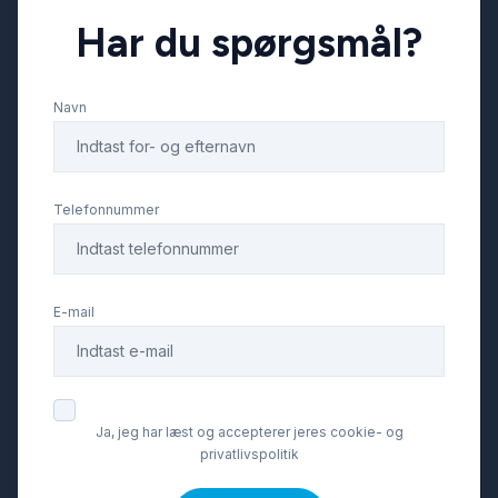
Har du spørgsmål?
Fuldautomatisk klimaanlæg
Navn
Højdejusterbare forsæder
Isofix
Telefonnummer
LED kørelys
E-mail
Læderrat
Navigation
Ja, jeg har læst og accepterer jeres cookie- og
privatlivspolitik
Parkeringssensor bagved