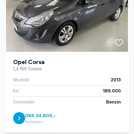
Fartpilot
Fjernbetjent centrallås
Højdejusterbart førersæde
Opel Corsa
Læderrat
1,4 16V Cosmo
Modelår
2013
Parkeringssensor bagved
Km
189.000
Parkeringssensor foran
Drivmiddel
Benzin
DKK 34.800,-
Sædevarme
Kontantpris