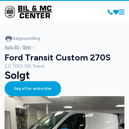
Salgsopstilling
Auto 85
/
Biler
/
Ford Transit Custom 270S
2,0 TDCi 130 Trend
Solgt
Søg efter andre biler
SOLGT