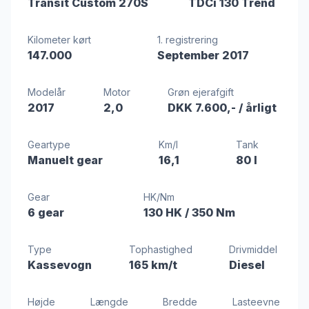
Transit Custom 270S
TDCi 130 Trend
Kilometer kørt
1. registrering
147.000
September 2017
Modelår
Motor
Grøn ejerafgift
2017
2,0
DKK 7.600,-
/ årligt
Geartype
Km/l
Tank
Manuelt gear
16,1
80 l
Gear
HK/Nm
6 gear
130 HK
/ 350 Nm
Type
Tophastighed
Drivmiddel
Kassevogn
165 km/t
Diesel
Højde
Længde
Bredde
Lasteevne