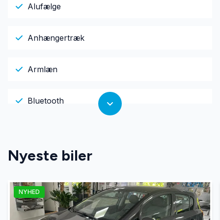
Alufælge
Anhængertræk
Armlæn
Bluetooth
Buet lys
Nyeste biler
El-ruder
NYHED
El-spejle