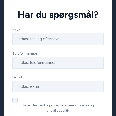
Har du spørgsmål?
splitbagsæde
Navn
stemmebetjening
sædevarme
Telefonnummer
træthedsregistrering
E-mail
tågelygter
udvendig temperaturmåler
Ja, jeg har læst og accepterer jeres cookie- og
privatlivspolitik
USB-A tilslutning