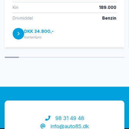
Km
189.000
håndfri til mobil
Drivmiddel
Benzin
DKK 34.800,-
ISOFIX
Kontantpris
LED kørelys
læderrat
multifunktionsrat
parkeringssensor (bag)
98 31 49 48
info@auto85.dk
Regnsensor