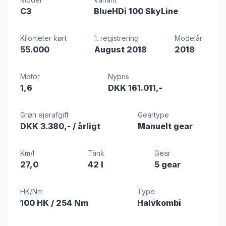
C3
BlueHDi 100 SkyLine
Kilometer kørt
1. registrering
Modelår
55.000
August 2018
2018
Motor
Nypris
1,6
DKK 161.011,-
Grøn ejerafgift
Geartype
DKK 3.380,-
/ årligt
Manuelt gear
Km/l
Tank
Gear
27,0
42 l
5 gear
HK/Nm
Type
100 HK
/ 254 Nm
Halvkombi