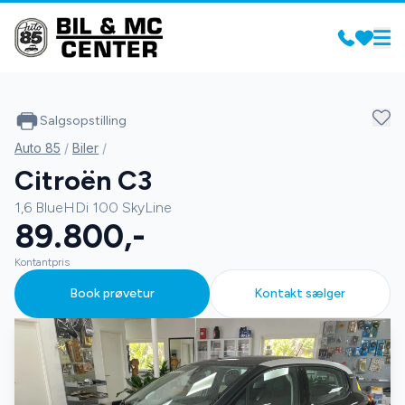
Salgsopstilling
Auto 85
/
Biler
/
Citroën C3
1,6 BlueHDi 100 SkyLine
89.800,-
Kontantpris
Book prøvetur
Kontakt sælger