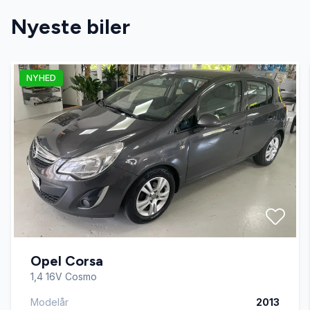
Nyeste biler
el-klapbare sidespejle med varme
NYHED
fartpilot
fjernbetjent centrallås
fjernlysassistent
fuldautomatisk klimaanlæg
Opel Corsa
glastag
1,4 16V Cosmo
Modelår
2013
højdejusterbart førersæde