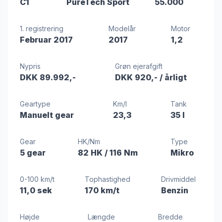
C1
PureTech Sport
55.000
1. registrering
Modelår
Motor
Februar 2017
2017
1,2
Nypris
Grøn ejerafgift
DKK 89.992,-
DKK 920,-
/ årligt
Geartype
Km/l
Tank
Manuelt gear
23,3
35 l
Gear
HK/Nm
Type
5 gear
82 HK
/ 116 Nm
Mikro
0-100 km/t
Tophastighed
Drivmiddel
11,0 sek
170 km/t
Benzin
Højde
Længde
Bredde