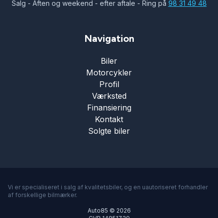
Salg - Aften og weekend - efter aftale - Ring på
98 31 49 48
Navigation
Biler
Motorcykler
Profil
Værksted
Finansiering
Kontakt
Solgte biler
Vi er specialiseret i salg af kvalitetsbiler, og en uautoriseret forhandler
af forskellige bilmærker.
Auto85 © 2026